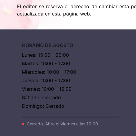
El editor se reserva el derecho de cambiar esta po
actualizada en esta página web.
HORARIO DE AGOSTO
Lunes
:
15:00 - 20:00
Martes
:
10:00 - 17:00
Miércoles
:
10:00 - 17:00
Jueves
:
10:00 - 17:00
Viernes
:
10:00 - 15:00
Sábado
:
Cerrado
Domingo
:
Cerrado
Cerrado. Abre el Viernes a las 10:00