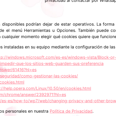
privacidad al contactar por Whatsa
s disponibles podrían dejar de estar operativos. La forma
de el menú Herramientas u Opciones. También puede co
n cualquier momento elegir qué cookies quiere que funcione
ies instaladas en su equipo mediante la configuración de la
tp://windows.microsoft.com/es-es/windows-vista/Block-or
b/impedir-que-los-sitios-web-guarden-sus-preferencia
answer/61416?hl=es
y-seguridad/como-gestionar-las-cookies/
cookies.html
p://help.opera.com/Linux/10.50/en/cookies.html
com/chrome/answer/2392971?hl=es
es-es/how-to/wp7/web/changing-privacy-and-other-brow
tos personales en nuestra
Política de Privacidad
.