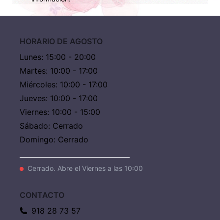
HORARIO DE AGOSTO
Lunes
:
15:00 - 20:00
Martes
:
10:00 - 17:00
Miércoles
:
10:00 - 17:00
Jueves
:
10:00 - 17:00
Viernes
:
10:00 - 15:00
Sábado
:
Cerrado
Domingo
:
Cerrado
Cerrado. Abre el Viernes a las 10:00
CONTACTO
918 28 73 57