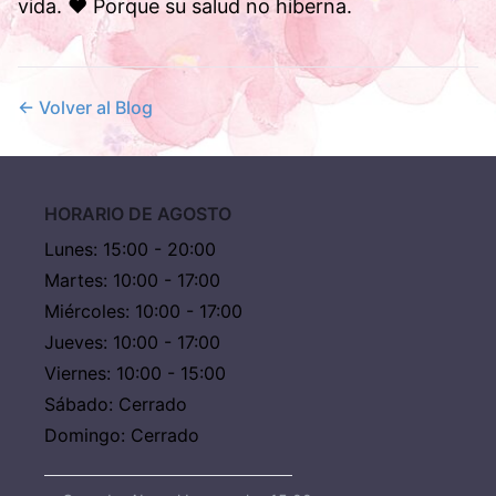
vida. ❤️ Porque su salud no hiberna.
← Volver al Blog
HORARIO DE AGOSTO
Lunes
:
15:00 - 20:00
Martes
:
10:00 - 17:00
Miércoles
:
10:00 - 17:00
Jueves
:
10:00 - 17:00
Viernes
:
10:00 - 15:00
Sábado
:
Cerrado
Domingo
:
Cerrado